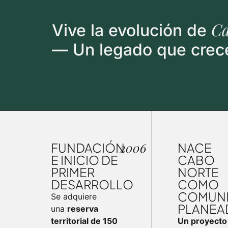
Ca
Vive la evolución de
— Un legado que crec
2006
FUNDACIÓN
NACE
E INICIO DE
CABO
PRIMER
NORTE
DESARROLLO
COMO
COMUN
Se adquiere
PLANEA
una
reserva
territorial de 150
Un proyecto