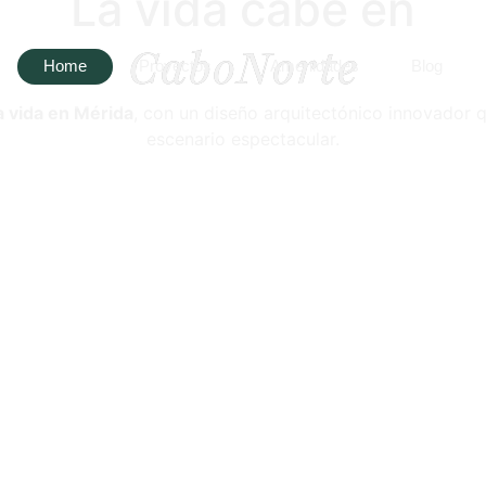
La vida cabe en
C
a
b
o
N
o
r
t
e
Home
Proyectos
Amenidades
Blog
a vida en Mérida
, con un diseño arquitectónico innovador qu
escenario espectacular.