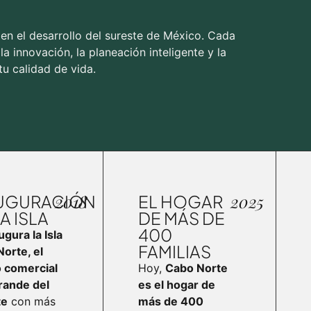
n el desarrollo del sureste de México. Cada
a innovación, la planeación inteligente y la
u calidad de vida.
2018
2025
UGURACIÓN
EL HOGAR
A ISLA
DE MÁS DE
400
ugura la Isla
FAMILIAS
orte, el
o comercial
Hoy,
Cabo Norte
rande del
es el hogar de
te
con más
más de 400