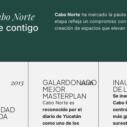
bo Norte
Cabo Norte
ha marcado la pauta e
etapa refleja un compromiso con l
e contigo
creación de espacios que elevan t
2013
2016
GALARDONADO
INA
MEJOR
DE L
MASTERPLAN
Se ina
Cabo Norte es
Cabo N
IDAD
reconocido por el
centr
DA
diario de Yucatán
más g
como uno de los
sures