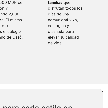
.500 MDP de
familias
que
ión y
disfrutan todos los
ando 2,000
días de una
os. El mismo
comunidad viva,
re sus
ecológica y
s el colegio
diseñada para
ano de Ossó.
elevar su calidad
de vida.
para cada estilo de