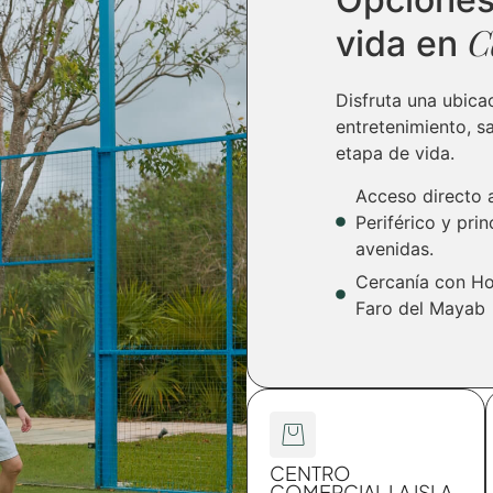
C
vida en
Disfruta una ubicac
entretenimiento, s
etapa de vida.
Acceso directo 
Periférico y prin
avenidas.
Cercanía con Ho
Faro del Mayab
CENTRO
COMERCIAL LA ISLA