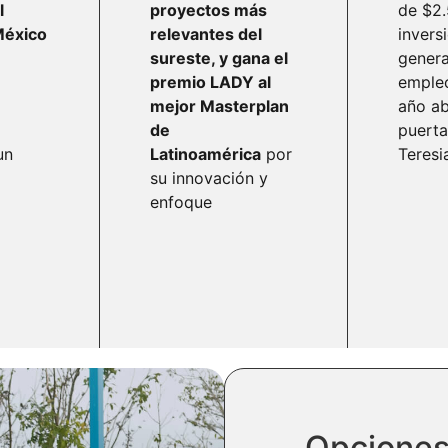
l
proyectos más
de $2
México
relevantes del
invers
sureste, y gana el
gener
premio LADY al
emple
mejor Masterplan
año ab
de
puerta
un
Latinoamérica
por
Teresi
su innovación y
enfoque
Opciones 